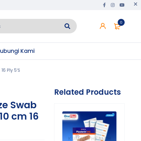
0
ubungi Kami
16 Ply 5’S
Related Products
ze Swab
×10 cm 16