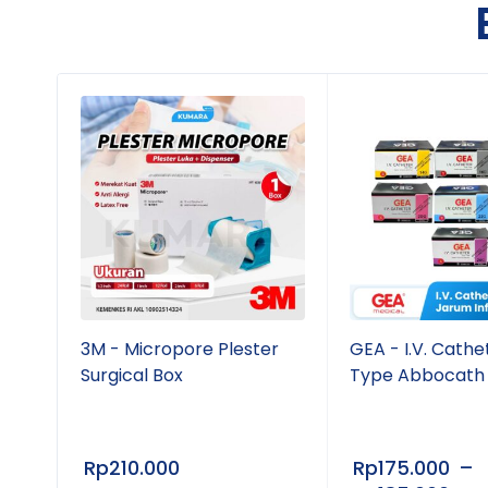
t
3M - Micropore Plester
GEA - I.V. Cathe
an
Surgical Box
Type Abbocath
Rp
210.000
Rp
175.000
–