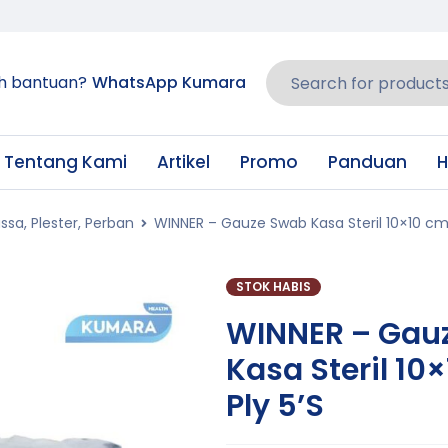
h bantuan?
WhatsApp Kumara
Tentang Kami
Artikel
Promo
Panduan
H
ssa, Plester, Perban
WINNER – Gauze Swab Kasa Steril 10×10 cm 
STOK HABIS
WINNER – Gau
Kasa Steril 10
Ply 5’S