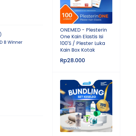
ONEMED - Plesterin
)
One Kain Elastis Isi
LD B Winner
100'S / Plester Luka
Kain Box Kotak
Rp
28.000