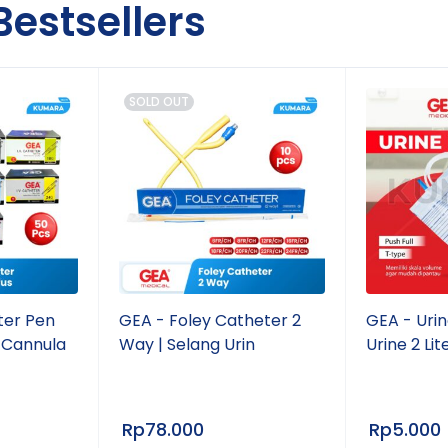
Bestsellers
SOLD OUT
ter Pen
GEA - Foley Catheter 2
GEA - Urin
 Cannula
Way | Selang Urin
Urine 2 Lit
Rp
78.000
Rp
5.000