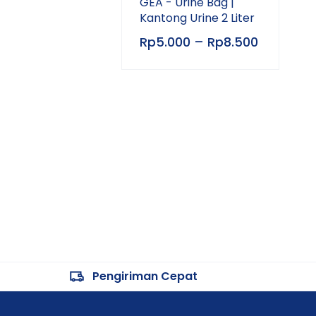
GEA - Urine Bag |
Kantong Urine 2 Liter
Rp
5.000
–
Rp
8.500
Pengiriman Cepat