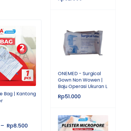
ONEMED - Surgical
Gown Non Wowen |
Baju Operasi Ukuran L
e Bag | Kantong
KUMARA - Bundling Infus
KUMA
Rp
51.000
er
Set | Perlengkapan
Bers
Perawatan Kesehatan
Perl
Tub
–
Rp
8.500
Rp
25.000
Rp
1