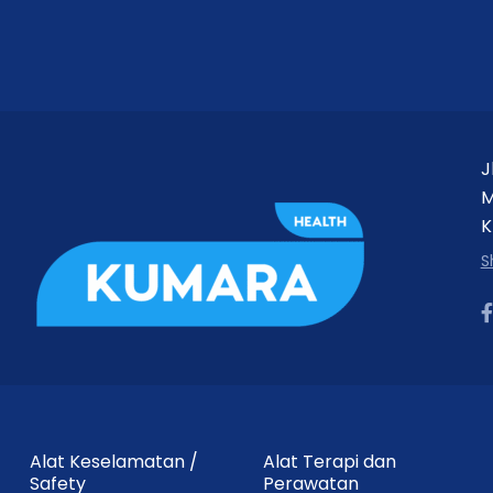
J
M
K
S
Alat Keselamatan /
Alat Terapi dan
Safety
Perawatan