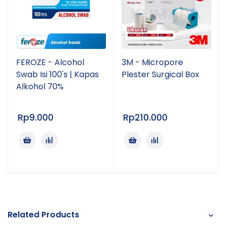
FEROZE - Alcohol
3M - Micropore
Swab Isi 100's | Kapas
Plester Surgical Box
Alkohol 70%
Rp
9.000
Rp
210.000
Related Products