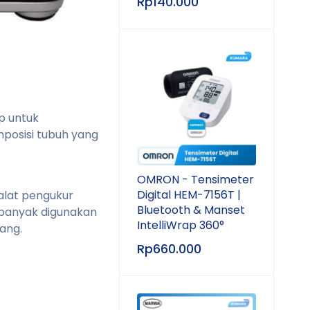
Rp
140.000
p untuk
posisi tubuh yang
OMRON - Tensimeter
Digital HEM-7156T |
alat pengukur
Bluetooth & Manset
 banyak digunakan
IntelliWrap 360°
ang.
Rp
660.000