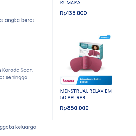
KUMARA
Rp
135.000
at angka berat
n Karada Scan,
ot sehingga
MENSTRUAL RELAX EM
50 BEURER
Rp
850.000
ggota keluarga