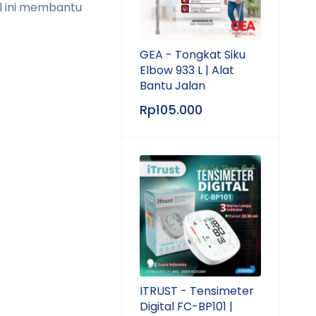
al ini membantu
GEA - Tongkat Siku
Elbow 933 L | Alat
Bantu Jalan
Rp
105.000
ITRUST - Tensimeter
Digital FC-BP101 |