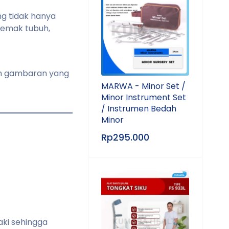
ng tidak hanya
lemak tubuh,
an gambaran yang
MARWA - Minor Set /
Minor Instrument Set
/ Instrumen Bedah
Minor
Rp
295.000
aki sehingga