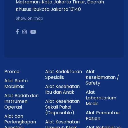
Matraman, Kota Jakarta Timur, Daerah
produk atau buku petunjuk yang
Khusus Ibukota Jakarta 13140
disertakan.
Show on map
Isi Dalam Kemasan
1 Unit
MARWA Sterilisator Basah Listrik 27 cm
Stainless Steel
.
Tutup sterilisator.
Kabel daya.
Promo
Alat Kedokteran
Alat
Spesialis
Keselamatan /
Alat Bantu
Buku petunjuk penggunaan (jika tersedia).
Safety
Mobilitas
Alat Kesehatan
Ibu dan Anak
Alat
Cara Penggunaan
Alat Bedah dan
Laboratorium
Instrumen
Alat Kesehatan
Medis
Operasi
Sekali Pakai
Isi sterilisator dengan air sesuai batas yang
(Disposable)
Alat Pemantau
dianjurkan.
Alat dan
Pasien
Perlengkapan
Alat Kesehatan
Letakkan instrumen medis yang telah dibersihkan
Anestesi
Umum & Klinik
Alat Rehabilitasi