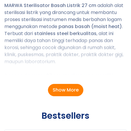
MARWA Sterilisator Basah Listrik 27 cm
adalah alat
sterilisasi listrik yang dirancang untuk membantu
proses sterilisasi instrumen medis berbahan logam
menggunakan metode
panas basah (moist heat)
.
Terbuat dari
stainless steel berkualitas
, alat ini
memiliki daya tahan tinggi terhadap panas dan
korosi, sehingga cocok digunakan di rumah sakit,
klinik, puskesmas, praktik dokter, praktik dokter gigi,
maupun laboratorium.
Dengan diameter
27 cm
, sterilisator ini memiliki
kapasitas yang cukup untuk mensterilkan berbagai
instrumen medis seperti gunting operasi, pinset,
Show More
klem, spekulum, dan peralatan stainless steel
lainnya. Sistem pemanas listrik membuat proses
sterilisasi lebih praktis tanpa memerlukan kompor
Bestsellers
atau sumber panas eksternal.