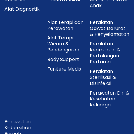
ke dalam wadah sterilisasi.
Anak
Alat Diagnostik
Tutup sterilisator dengan rapat.
Alat Terapi dan
Peralatan
Sambungkan kabel ke sumber listrik dan nyalakan
Perawatan
Gawat Darurat
alat.
& Penyelamatan
Alat Terapi
Lakukan proses sterilisasi sesuai waktu yang
Wicara &
Peralatan
direkomendasikan dalam petunjuk penggunaan.
Pendengaran
Keamanan &
Pertolongan
Setelah selesai, matikan alat dan tunggu hingga
Body Support
Pertama
suhu menurun sebelum mengeluarkan instrumen.
Funiture Medis
Peralatan
Sterilisasi &
Disinfeksi
Catatan:
Alat ini digunakan untuk
Perawatan Diri &
sterilisasi instrumen yang kompatibel
Kesehatan
dengan metode panas basah. Selalu
Keluarga
ikuti prosedur sterilisasi sesuai standar
fasilitas kesehatan.
Perawatan
Kebersihan
Rumah