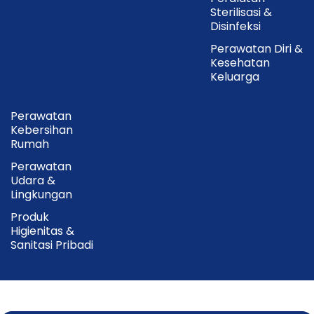
4x Rak stainless steel
Sterilisasi &
Buku panduan penggunaan
Disinfeksi
Perawatan Diri &
Cara Penggunaan
Kesehatan
Keluarga
Sambungkan alat ke sumber listrik
Perawatan
Letakkan peralatan pada rak sesuai kebutuhan
Kebersihan
Rumah
Pilih mode sterilisasi melalui touch panel
Perawatan
Tutup pintu hingga rapat
Udara &
Lingkungan
Tunggu proses sterilisasi selesai sesuai mode yang
dipilih
Produk
Higienitas &
Sanitasi Pribadi