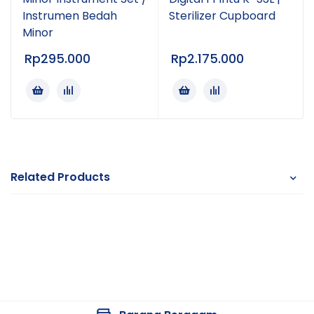
membantu distribusi panas dan UV lebih merata.
Instrumen Bedah
Sterilizer Cupboard
Minor
Material interior stainless steel premium dan kaca
tempered membuat sterilisator ini tahan lama serta
Rp
295.000
Rp
2.175.000
mudah dibersihkan. Produk ini cocok digunakan di
rumah sakit, klinik, laboratorium, homecare, salon,
maupun kebutuhan rumah tangga modern.
Kegunaan Produk
Related Products
Membantu sterilisasi alat medis
Membantu sterilisasi botol bayi dan perlengkapan
makan
Membantu menjaga kebersihan alat kesehatan
Membantu pengeringan perlengkapan steril
Cocok untuk rumah sakit, klinik, homecare, dan
rumah tangga