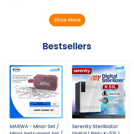
Sterilisator ini memiliki dua ruang sterilisasi yang
bekerja secara terpisah:
Show More
Ruang atas
menggunakan sistem
UV/Ozon +
Dryer 75°C
yang cocok untuk material sensitif panas
seperti plastik, botol bayi, alat makan, dan
Bestsellers
perlengkapan non-logam.
Ruang bawah
menggunakan sistem
pemanas
suhu tinggi hingga 125°C
untuk membantu sterilisasi
alat berbahan logam, kaca, atau alat medis tahan
panas.
SERENITY K-103L memiliki kapasitas besar sekitar
108–110 liter
dengan desain kabinet vertikal 2 pintu
yang efisien dan elegan. Panel
touch control digital
memudahkan pengguna mengatur mode sterilisasi
dengan lebih praktis. Selain itu, produk ini dilengkapi
fitur keamanan seperti
auto stop saat pintu dibuka
,
MARWA - Minor Set /
Serenity Sterilisator
alarm suara, serta sistem sterilisasi 360° untuk
Minor Instrument Set /
Digital 1 Pintu K-53L |