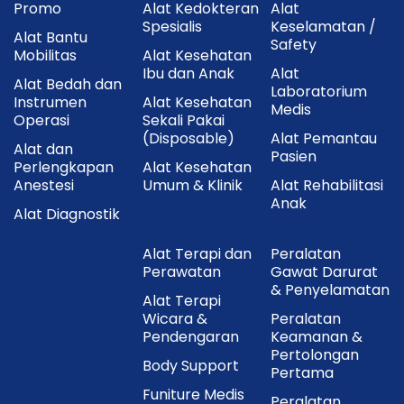
Kontrol
Touch Control Digital
Promo
Alat Kedokteran
Alat
Spesialis
Keselamatan /
Alat Bantu
Safety
Stainless Steel + Tempered
Mobilitas
Material
Alat Kesehatan
Glass
Ibu dan Anak
Alat
Alat Bedah dan
Laboratorium
Instrumen
Alat Kesehatan
Jumlah Rak
4 rak stainless
Medis
Operasi
Sekali Pakai
(Disposable)
Alat Pemantau
Dimensi Produk
±440 × 365 × 890 mm
Alat dan
Pasien
Perlengkapan
Alat Kesehatan
Berat Produk
±13–15 kg
Anestesi
Umum & Klinik
Alat Rehabilitasi
Anak
Alat Diagnostik
Penggunaan
Medis, bayi, rumah tangga
Alat Terapi dan
Peralatan
Izin Edar
AKL 20903520048
Perawatan
Gawat Darurat
Kemenkes
& Penyelamatan
Alat Terapi
Wicara &
Peralatan
Isi Dalam Kemasan
Pendengaran
Keamanan &
Pertolongan
Body Support
1x SERENITY K-103L Sterilisator Digital
Pertama
Funiture Medis
Peralatan