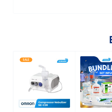
Kegunaan Produk
Mengukur suhu tubuh melalui dahi tanpa
Mengukur suhu permukaan benda (misaln
Mengukur suhu ruangan
Membantu memantau kondisi demam pad
Cocok digunakan di rumah, klinik, sekola
SALE
Fitur Unggulan
Teknologi
Infrared Non-Contact
Pengukuran cepat sekitar
1 detik
Pengukuran tanpa menyentuh kulit