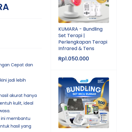
RA
KUMARA - Bundling
Set Terapi |
Perlengkapan Terapi
Infrared & Tens
Rp
1.050.000
ngan Cepat dan
ni jadi lebih
sil akurat hanya
ntuh kulit, ideal
wasa.
at ini membantu
ntuk hasil yang