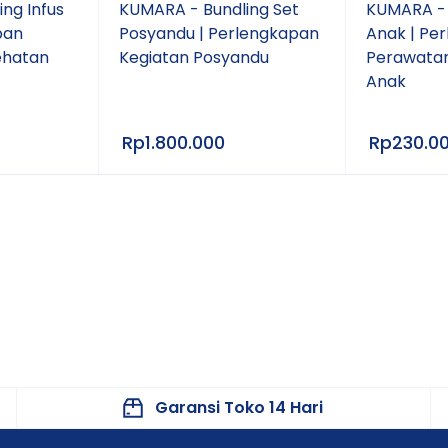
m)
ng Infus
KUMARA - Bundling Set
KUMARA - 
pan
Posyandu | Perlengkapan
Anak | Pe
ehatan
Kegiatan Posyandu
Perawata
Anak
Rp
1.800.000
Rp
230.0
n
ON F300
mometer Digital Inframerah Non-Contact
Garansi Toko 14 Hari
00