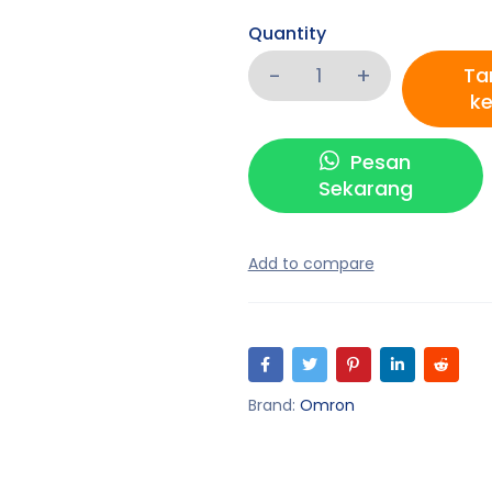
Quantity
Ta
ke
Pesan
Sekarang
Brand:
Omron