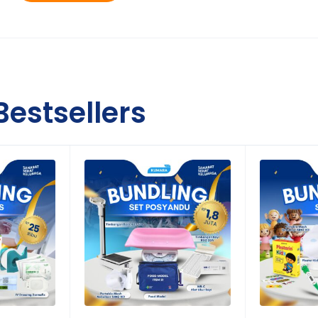
 kontak
ya botol susu atau makanan bayi)
Bestsellers
a bayi, anak, dan dewasa
h, maupun fasilitas kesehatan