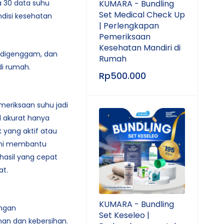
a 30 data suhu
KUMARA - Bundling
Set Medical Check Up
isi kesehatan
| Perlengkapan
Pemeriksaan
Kesehatan Mandiri di
 digenggam, dan
Rumah
i rumah.
Rp
500.000
riksaan suhu jadi
 akurat hanya
 yang aktif atau
 ini membantu
asil yang cepat
at.
KUMARA - Bundling
ngan
Set Keseleo |
n dan kebersihan.