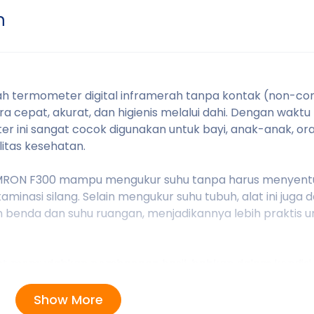
n
termometer digital inframerah tanpa kontak (non-co
 cepat, akurat, dan higienis melalui dahi. Dengan waktu
er ini sangat cocok digunakan untuk bayi, anak-anak, o
litas kesehatan.
OMRON F300 mampu mengukur suhu tanpa harus menyentu
inasi silang. Selain mengukur suhu tubuh, alat ini juga 
benda dan suhu ruangan, menjadikannya lebih praktis u
ght memudahkan pembacaan hasil, bahkan dalam kondisi
inkan pengguna melihat kembali hasil pengukuran seb
 waktu ke waktu.
Show More