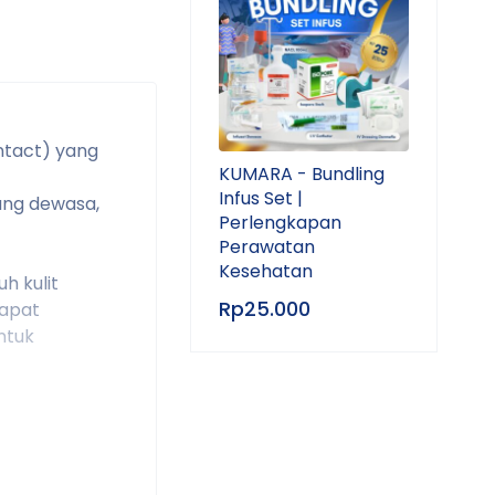
ntact) yang
KUMARA - Bundling
Infus Set |
rang dewasa,
Perlengkapan
Perawatan
Kesehatan
h kulit
Rp
25.000
dapat
ntuk
elumnya