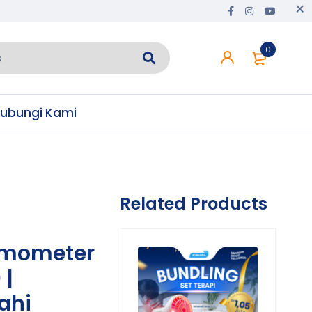
0
ubungi Kami
Related Products
rmometer
 |
ahi