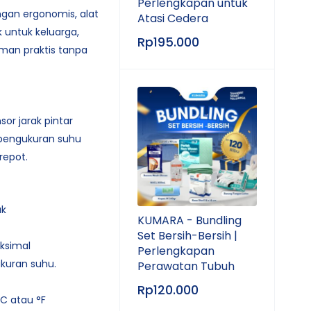
Perlengkapan untuk
gan ergonomis, alat
Atasi Cedera
 untuk keluarga,
Rp
195.000
an praktis tanpa
or jarak pintar
engukuran suhu
repot.
ak
KUMARA - Bundling
Set Bersih-Bersih |
aksimal
Perlengkapan
kuran suhu.
Perawatan Tubuh
Rp
120.000
°C atau °F