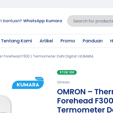
h bantuan?
WhatsApp Kumara
Tentang Kami
Artikel
Promo
Panduan
H
Forehead F300 | Termometer Dahi Digital | KUMARA
STOK 100
Omron
OMRON – The
Forehead F300
Termometer D