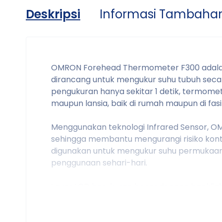
Deskripsi
Informasi Tambaha
OMRON Forehead Thermometer F300 adalah 
dirancang untuk mengukur suhu tubuh secara
pengukuran hanya sekitar 1 detik, termomet
maupun lansia, baik di rumah maupun di fasi
Menggunakan teknologi Infrared Sensor, 
sehingga membantu mengurangi risiko kontam
digunakan untuk mengukur suhu permukaan 
penggunaan sehari-hari.
Layar LCD berukuran besar dengan backli
pencahayaan minim. Fitur memori memungk
untuk memantau perubahan suhu tubuh dari