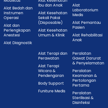
Mobilitas
Alat Kesehatan
Ibu dan Anak
Alat
Alat Bedah dan
Laboratorium
Instrumen
Alat Kesehatan
Medis
Operasi
Sekali Pakai
(Disposable)
Alat Pemantau
Alat dan
Pasien
Perlengkapan
Alat Kesehatan
Anestesi
Umum & Klinik
Alat Rehabilitasi
Anak
Alat Diagnostik
Alat Terapi dan
Peralatan
Perawatan
Gawat Darurat
& Penyelamatan
Alat Terapi
Wicara &
Peralatan
Pendengaran
Keamanan &
Pertolongan
Body Support
Pertama
Funiture Medis
Peralatan
Sterilisasi &
Disinfeksi