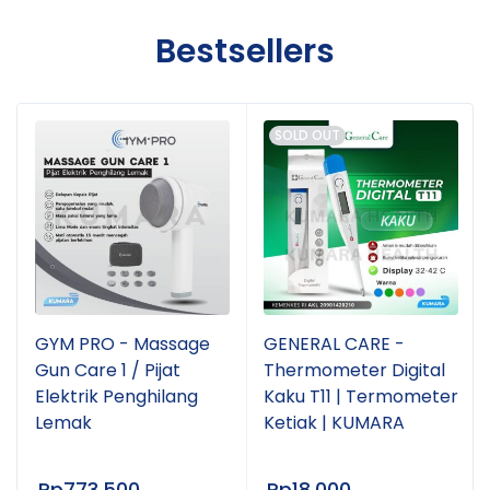
Bestsellers
SOLD OUT
GYM PRO - Massage
GENERAL CARE -
Gun Care 1 / Pijat
Thermometer Digital
Elektrik Penghilang
Kaku T11 | Termometer
Lemak
Ketiak | KUMARA
Rp
773.500
Rp
18.000