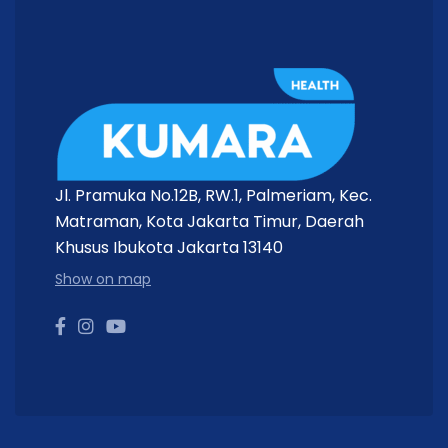
Maks. 38.000 Lux (50
Intensitas Cahaya
cm)
Suhu Warna
6000K ± 500K
Diameter Kepala
75 mm
Lampu
Material Kepala
ABS
Jl. Pramuka No.12B, RW.1, Palmeriam, Kec.
Matraman, Kota Jakarta Timur, Daerah
Panjang Flexible Arm
760 mm
Khusus Ibukota Jakarta 13140
Material Tiang
Stainless Steel
Show on map
Tinggi Tiang
750 mm
Jumlah Roda
5 roda (3 dengan rem)
Tegangan
100–240V AC / 50Hz