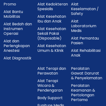
Isi Dalam Kemasan
Promo
Alat Kedokteran
Alat
Spesialis
Keselamatan /
Alat Bantu
Safety
1 Unit
ONEMED Lampu Tindakan OKLED 200
.
Mobilitas
Alat Kesehatan
Ibu dan Anak
Alat
Stand dengan roda.
Alat Bedah dan
Laboratorium
Instrumen
Alat Kesehatan
Medis
Kabel daya.
Operasi
Sekali Pakai
(Disposable)
Alat Pemantau
Buku petunjuk penggunaan (sesuai kemasan
Alat dan
Pasien
pabrik).
Perlengkapan
Alat Kesehatan
Anestesi
Umum & Klinik
Alat Rehabilitasi
Cara Penggunaan
Anak
Alat Diagnostik
Letakkan lampu pada permukaan yang rata.
Alat Terapi dan
Peralatan
Perawatan
Gawat Darurat
Sambungkan kabel ke sumber listrik.
& Penyelamatan
Alat Terapi
Nyalakan lampu menggunakan sakelar.
Wicara &
Peralatan
Pendengaran
Keamanan &
Atur tingkat kecerahan menggunakan dimmer.
Pertolongan
Body Support
Pertama
Arahkan flexible arm ke area pemeriksaan yang
Funiture Medis