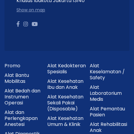
Khusus Ibukota Jakarta 13140
Show on map
Promo
Alat Kedokteran
Alat
Spesialis
Keselamatan /
Alat Bantu
Safety
Mobilitas
Alat Kesehatan
Ibu dan Anak
Alat
Alat Bedah dan
Laboratorium
Instrumen
Alat Kesehatan
Medis
Operasi
Sekali Pakai
(Disposable)
Alat Pemantau
Alat dan
Pasien
Perlengkapan
Alat Kesehatan
Anestesi
Umum & Klinik
Alat Rehabilitasi
Anak
Alat Diagnostik