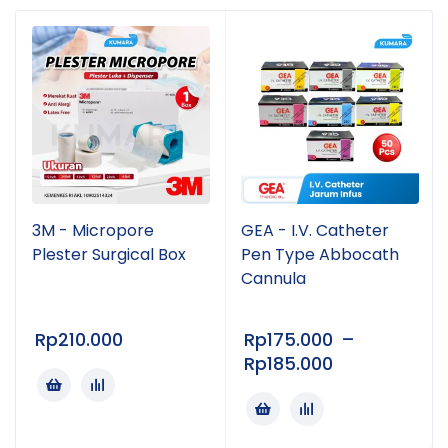
3M - Micropore
GEA - I.V. Catheter
Plester Surgical Box
Pen Type Abbocath
Cannula
Rp
210.000
Rp
175.000
–
Rp
185.000