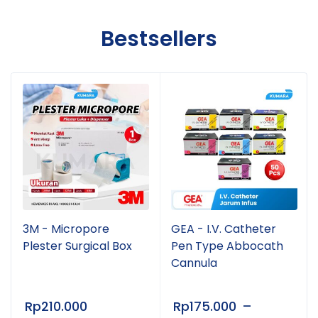
Bestsellers
3M - Micropore
GEA - I.V. Catheter
Plester Surgical Box
Pen Type Abbocath
Cannula
Rp
210.000
Rp
175.000
–