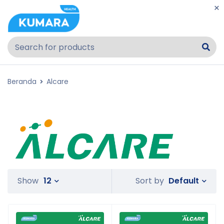
Beranda
Alcare
Default
Show
12
Sort by