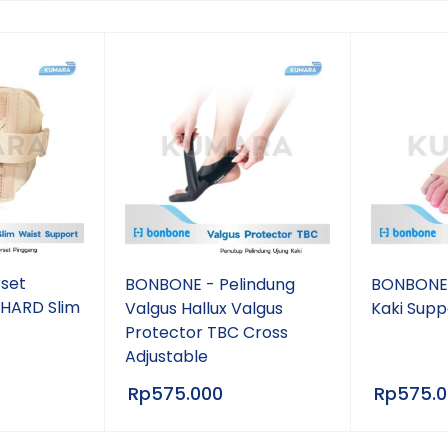
set
BONBONE - Pelindung
BONBONE
 HARD Slim
Valgus Hallux Valgus
Kaki Supp
Protector TBC Cross
Adjustable
Rp
575.000
Rp
575.