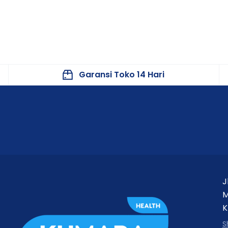
Garansi Toko 14 Hari
J
M
K
S